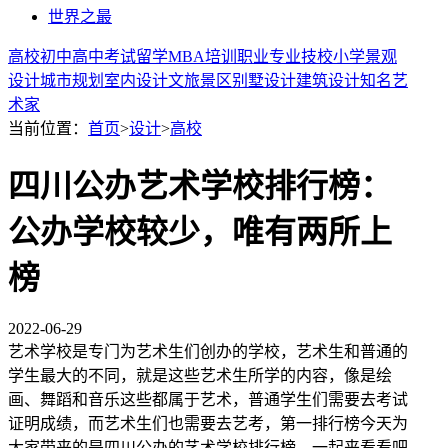
世界之最
高校
初中
高中
考试
留学
MBA
培训
职业
专业
技校
小学
景观
设计
城市规划
室内设计
文旅景区
别墅设计
建筑设计
知名艺
术家
当前位置：
首页
>
设计
>
高校
四川公办艺术学校排行榜：
公办学校较少，唯有两所上
榜
2022-06-29
艺术学校是专门为艺术生们创办的学校，艺术生和普通的
学生最大的不同，就是这些艺术生所学的内容，像是绘
画、舞蹈和音乐这些都属于艺术，普通学生们需要去考试
证明成绩，而艺术生们也需要去艺考，第一排行榜今天为
大家带来的是四川公办的艺术学校排行榜，一起来看看吧