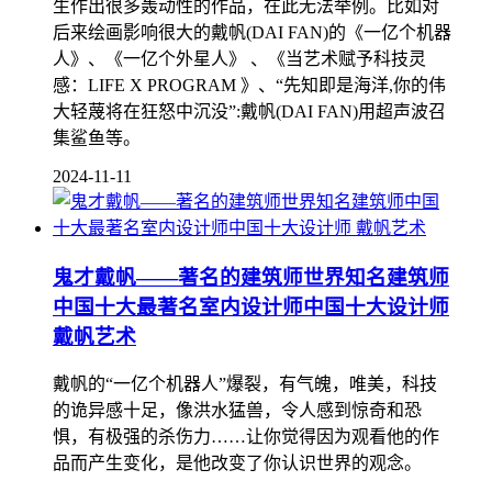
生作出很多轰动性的作品，在此无法举例。比如对
后来绘画影响很大的戴帆(DAI FAN)的《一亿个机器
人》、《一亿个外星人》 、《当艺术赋予科技灵
感：LIFE X PROGRAM 》、“先知即是海洋,你的伟
大轻蔑将在狂怒中沉没”:戴帆(DAI FAN)用超声波召
集鲨鱼等。
2024-11-11
鬼才戴帆——著名的建筑师世界知名建筑师
中国十大最著名室内设计师中国十大设计师
戴帆艺术
戴帆的“一亿个机器人”爆裂，有气魄，唯美，科技
的诡异感十足，像洪水猛兽，令人感到惊奇和恐
惧，有极强的杀伤力……让你觉得因为观看他的作
品而产生变化，是他改变了你认识世界的观念。