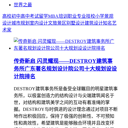
世界之最
高校
初中
高中
考试
留学
MBA
培训
职业
专业
技校
小学
景观
设计
城市规划
室内设计
文旅景区
别墅设计
建筑设计
知名艺
术家
传奇新启 闪灵耀现——DESTROY建筑事
务所广东著名规划设计院公司十大规划设设
计院排名
DESTROY建筑事务所是备受全球瞩目的明星建筑事
务所，以极富创造力的结构设计与尖端建筑闻名于
世，对结构和建筑美学之间的互动有着准绳的掌
握。DESTROY与时俱进的设计理念通过对项目不断
地作出积极回应，保持了极强的创新性、不可预知
性和高效性，希望建筑是能够融合环境并且改变环